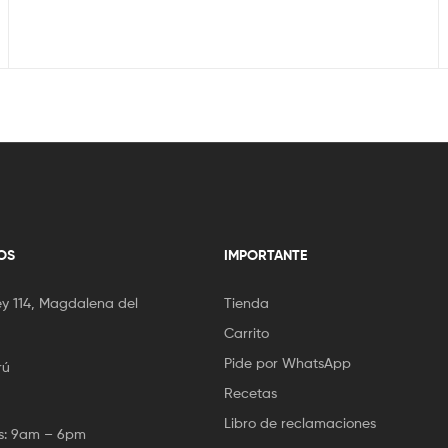
OS
IMPORTANTE
 114, Magdalena del
Tienda
Carrito
Pide por WhatsApp
rú
Recetas
Libro de reclamaciones
es: 9am – 6pm