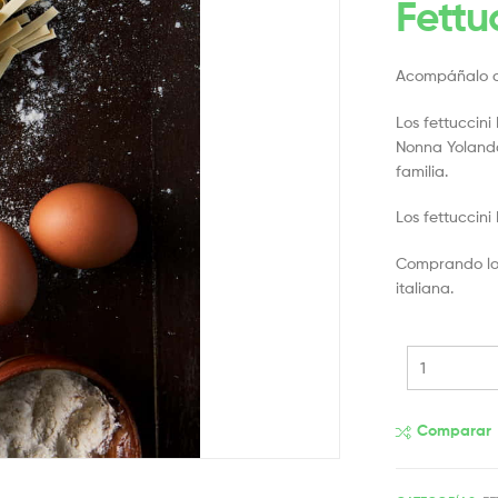
Fettu
Acompáñalo c
Los fettuccini
Nonna Yolanda
familia.
Los fettuccini
Comprando los 
italiana.
Comparar