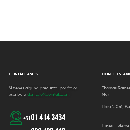
CONTÁCTANOS
DONDE ESTAM
Si tienes alguna pregunta, por favor
Thomas Ramsey
escribe a
donitalo@donitalo.com
Mar
Lima 15076, Pe
01 414 3434
+51
Lunes – Viern