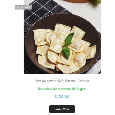
Agotado
,
,
Dias de pasta 2026
Pastas
Ravioles
Ravioles de camote 500 grs.
S/
22.00
Leer Más