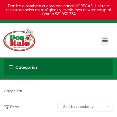
Don Italo también cuenta con canal HORECAS. Únete a
nuestros socios estratégicos y escríbenos al whatsapp al
número 981 030 334.
Don
Italo
Categorias
Cappeletti
Filtrar