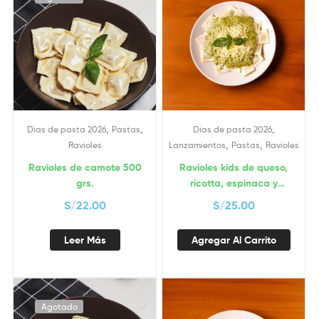
,
,
,
Dias de pasta 2026
Pastas
Dias de pasta 2026
,
,
Ravioles
Lanzamientos
Pastas
Ravioles
Ravioles de camote 500
Ravioles kids de queso,
grs.
ricotta, espinaca y
brócoli
S/
22.00
S/
25.00
Leer Más
Agregar Al Carrito
Agotado