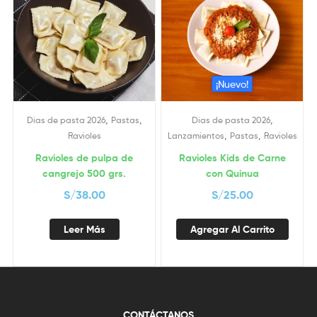
¡Nuevo!
,
,
,
Dias de pasta 2026
Pastas
Dias de pasta 2026
,
,
Ravioles
Lanzamientos
Pastas
Ravioles
Ravioles de pulpa de
Ravioles Kids de Carne
cangrejo 500 grs.
con Quinua
S/
38.00
S/
25.00
Leer Más
Agregar Al Carrito
CONTÁCTANOS