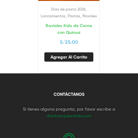
,
Dias de pasta 2026
,
,
Lanzamientos
Pastas
Ravioles
Ravioles Kids de Carne
con Quinua
S/
25.00
Agregar Al Carrito
CONTÁCTANOS
Si tienes alguna pregunta, por favor escribe a
donitalo@donitalo.com