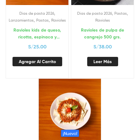
,
,
,
Dias de pasta 2026
Dias de pasta 2026
Pastas
,
,
Lanzamientos
Pastas
Ravioles
Ravioles
Ravioles kids de queso,
Ravioles de pulpa de
ricotta, espinaca y
cangrejo 500 grs.
brócoli
S/
25.00
S/
38.00
Agregar Al Carrito
Leer Más
¡Nuevo!