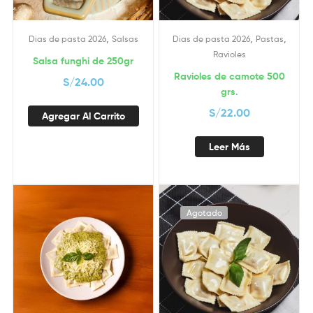
,
,
,
Dias de pasta 2026
Salsas
Dias de pasta 2026
Pastas
Ravioles
Salsa funghi de 250gr
Ravioles de camote 500
S/
24.00
grs.
S/
22.00
Agregar Al Carrito
Leer Más
Agotado