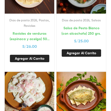
,
,
,
Dias de pasta 2026
Pastas
Dias de pasta 2026
Salsas
Ravioles
Salsa de Pesto Bianco
Ravioles de verduras
(con alcachofa) 250 grs.
(espinaca y acelga) 500
S/
25.00
grs.
S/
26.00
Agregar Al Carrito
Agregar Al Carrito