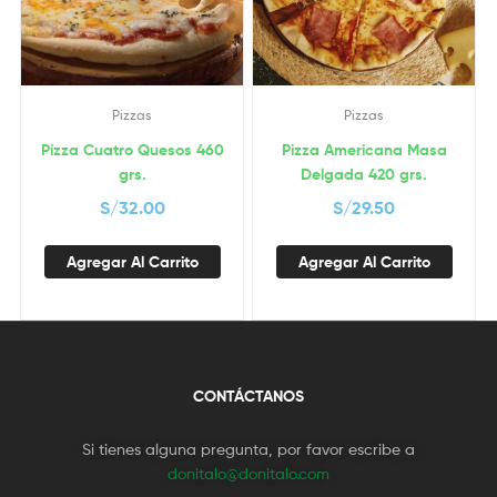
Pizzas
Pizzas
Pizza Cuatro Quesos 460
Pizza Americana Masa
grs.
Delgada 420 grs.
S/
32.00
S/
29.50
Agregar Al Carrito
Agregar Al Carrito
CONTÁCTANOS
Si tienes alguna pregunta, por favor escribe a
donitalo@donitalo.com