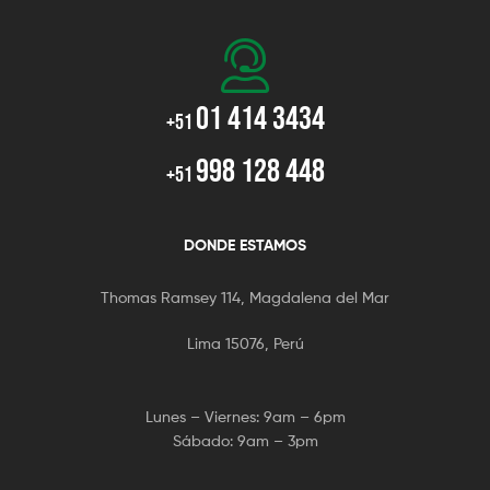
01 414 3434
+51
998 128 448
+51
DONDE ESTAMOS
Thomas Ramsey 114, Magdalena del Mar
Lima 15076, Perú
Lunes – Viernes: 9am – 6pm
Sábado: 9am – 3pm