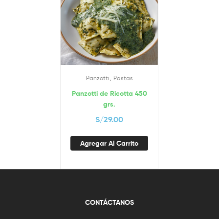
,
Panzotti
Pastas
Panzotti de Ricotta 450
grs.
S/
29.00
Agregar Al Carrito
CONTÁCTANOS