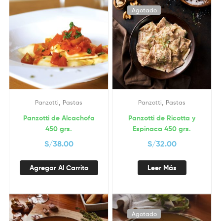
Agotado
,
,
Panzotti
Pastas
Panzotti
Pastas
Panzotti de Alcachofa
Panzotti de Ricotta y
450 grs.
Espinaca 450 grs.
S/
38.00
S/
32.00
Agregar Al Carrito
Leer Más
Agotado