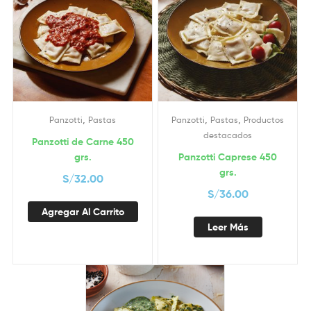
,
,
,
Panzotti
Pastas
Panzotti
Pastas
Productos
destacados
Panzotti de Carne 450
grs.
Panzotti Caprese 450
grs.
S/
32.00
S/
36.00
Agregar Al Carrito
Leer Más