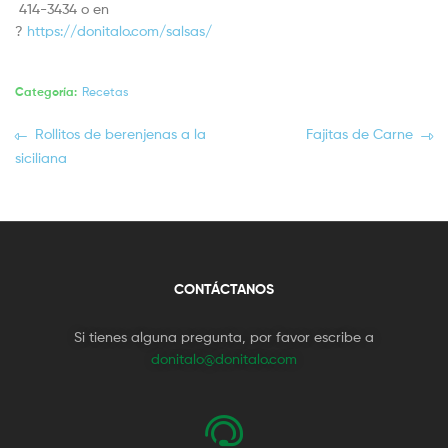
414-3434 o en
?
https://donitalo.com/salsas/
Categoría:
Recetas
Rollitos de berenjenas a la
Fajitas de Carne
siciliana
CONTÁCTANOS
Si tienes alguna pregunta, por favor escribe a
donitalo@donitalo.com