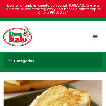
Don Italo también cuenta con canal HORECAS. Únete a
nuestros socios estratégicos y escríbenos al whatsapp al
número 981 030 334.
Don
Italo
Categorias