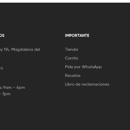
OS
IMPORTANTE
 114, Magdalena del
Tienda
Carrito
Pide por WhatsApp
rú
Recetas
Libro de reclamaciones
es: 9am – 6pm
– 3pm