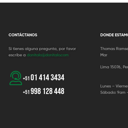
CONTÁCTANOS
DONDE ESTAM
Si tienes alguna pregunta, por favor
Thomas Ramsey
escribe a
donitalo@donitalo.com
Mar
Lima 15076, Pe
01 414 3434
+51
Lunes – Viern
998 128 448
+51
Sábado: 9am 